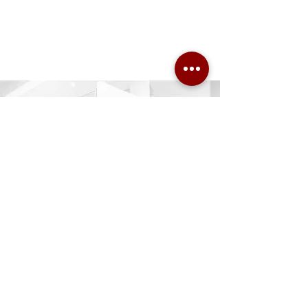
Dr. Ronald Mischek ZT GmbH
ZT für Bauingenieurwesen
Tech Gate
Donau-City-Straße 1 / 3. OG
1220 Wien
T +43 1 / 360 70 - 800
www.mischek-zt.at
office@mischek-zt.at
IMPRESSUM