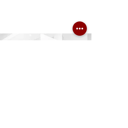
Dr. Ronald Mischek ZT GmbH
ZT für Bauingenieurwesen
Tech Gate
Donau-City-Straße 1 / 3. OG
1220 Wien
T +43 1 / 360 70 - 800
www.mischek-zt.at
office@mischek-zt.at
IMPRESSUM